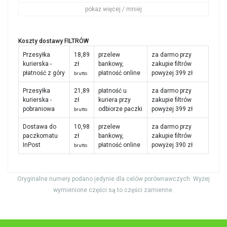
pokaż więcej / mniej
Koszty dostawy FILTRÓW
Przesyłka
18,89
przelew
za darmo przy
kurierska -
zł
bankowy,
zakupie filtrów
płatność z góry
płatność online
powyżej 399 zł
brutto
Przesyłka
21,89
płatność u
za darmo przy
kurierska -
zł
kuriera przy
zakupie filtrów
pobraniowa
odbiorze paczki
powyżej 399 zł
brutto
Dostawa do
10,98
przelew
za darmo przy
paczkomatu
zł
bankowy,
zakupie filtrów
InPost
płatność online
powyżej 390 zł
brutto
Oryginalne numery podano jedynie dla celów porównawczych. Wyżej
wymienione części są to części zamienne.