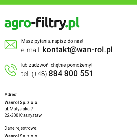
Masz pytania, napisz do nas!
kontakt@wan-rol.pl
e-mail:
lub zadzwoń, chętnie pomożemy!
884 800 551
tel. (+48)
Adres:
Wanrol Sp. z o.o.
ul. Matysiaka 7
22-300 Krasnystaw
Dane rejestrowe:
Wanrol Sp. z o.o.