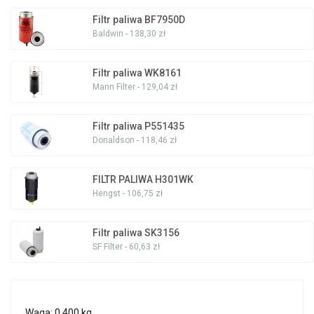
Filtr paliwa BF7950D
Baldwin - 138,30 zł
Filtr paliwa WK8161
Mann Filter - 129,04 zł
Filtr paliwa P551435
Donaldson - 118,46 zł
FILTR PALIWA H301WK
Hengst - 106,75 zł
Filtr paliwa SK3156
SF Filter - 60,63 zł
Waga: 0.400 kg