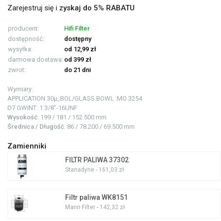
Zarejestruj się i
zyskaj do 5% RABATU
producent:
Hifi Filter
dostępność:
dostępny
wysyłka:
od 12,99 zł
darmowa dostawa:
od 399 zł
zwrot:
do 21 dni
Wymiary:
APPLICATION
30µ_BOL/GLASS BOWL :MO 3254
D7 GWINT: 1
3/8"-16UNF
Wysokość
: 199 / 181 / 152.500 mm
Średnica / Długość
: 86 / 78.200 / 69.500 mm
Zamienniki
FILTR PALIWA 37302
Stanadyne - 161,03 zł
Filtr paliwa WK8151
Mann Filter - 142,32 zł