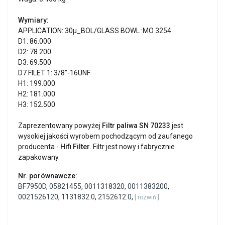
Wymiary:
APPLICATION: 30µ_BOL/GLASS BOWL :MO 3254
D1: 86.000
D2: 78.200
D3: 69.500
D7 FILET 1: 3/8"-16UNF
H1: 199.000
H2: 181.000
H3: 152.500
Zaprezentowany powyżej
Filtr paliwa SN 70233
jest
wysokiej jakości wyrobem pochodzącym od zaufanego
producenta -
Hifi Filter
. Filtr jest nowy i fabrycznie
zapakowany.
Nr. porównawcze:
BF7950D
,
05821455
,
0011318320
,
0011383200
,
0021526120
,
1131832.0
,
2152612.0
,
[ rozwiń ]