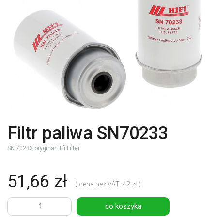
Filtr paliwa SN70233
SN 70233 oryginał Hifi Filter
51,66 zł
( cena bez VAT: 42 zł )
do koszyka