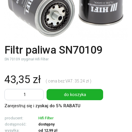
Filtr paliwa SN70109
SN 70109 oryginał Hifi Filter
43,35 zł
( cena bez VAT: 35.24 zł )
do koszyka
Zarejestruj się i
zyskaj do 5% RABATU
producent:
Hifi Filter
dostępność:
dostępny
wysyłka:
od 12,99 zł