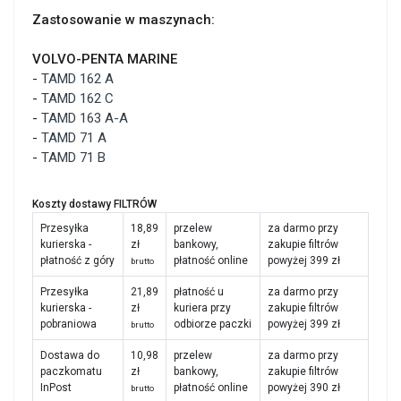
Zastosowanie w maszynach:
VOLVO-PENTA MARINE
-
TAMD 162 A
-
TAMD 162 C
-
TAMD 163 A-A
-
TAMD 71 A
-
TAMD 71 B
Koszty dostawy FILTRÓW
Przesyłka
18,89
przelew
za darmo przy
kurierska -
zł
bankowy,
zakupie filtrów
płatność z góry
płatność online
powyżej 399 zł
brutto
Przesyłka
21,89
płatność u
za darmo przy
kurierska -
zł
kuriera przy
zakupie filtrów
pobraniowa
odbiorze paczki
powyżej 399 zł
brutto
Dostawa do
10,98
przelew
za darmo przy
paczkomatu
zł
bankowy,
zakupie filtrów
InPost
płatność online
powyżej 390 zł
brutto