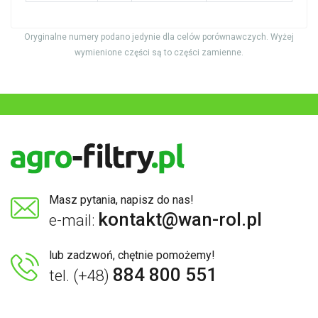
Oryginalne numery podano jedynie dla celów porównawczych. Wyżej
wymienione części są to części zamienne.
Masz pytania, napisz do nas!
kontakt@wan-rol.pl
e-mail:
lub zadzwoń, chętnie pomożemy!
884 800 551
tel. (+48)