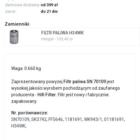
darmowa dostawa:
od 399 zł
zwrot:
do 21 dni
Zamienniki
FILTR PALIWA H34WK
Hengst - 153,43 zł
Waga: 0.660 kg
Zaprezentowany powyżej
Filtr paliwa SN 70109
jest
wysokiej jakości wyrobem pochodzącym od zaufanego
producenta -
Hifi Filter
. Filtr jest nowy i fabrycznie
zapakowany.
Nr. porównawcze:
SN70109
,
SK3742
,
FF5646
,
1181691
,
WK943/1
,
01181691
,
H34WK
,