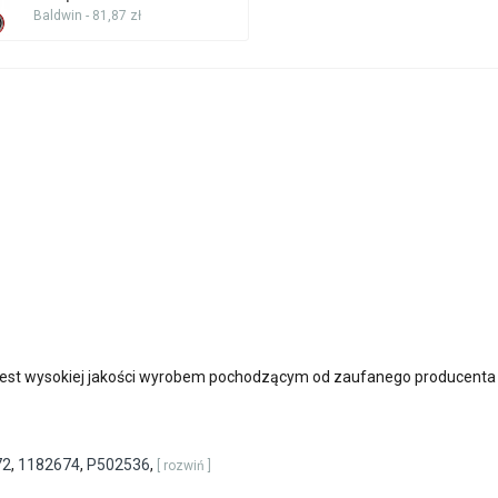
Baldwin - 81,87 zł
est wysokiej jakości wyrobem pochodzącym od zaufanego producenta
72
,
1182674
,
P502536
,
[ rozwiń ]