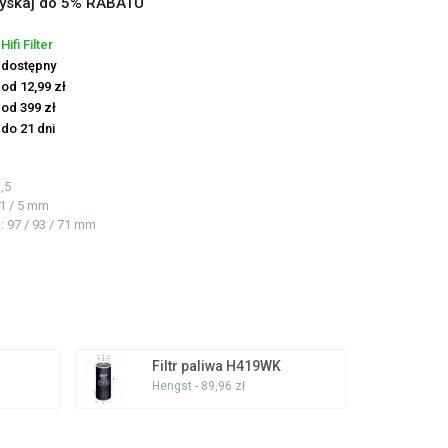
yskaj do 5% RABATU
Hifi Filter
dostępny
od 12,99 zł
od 399 zł
do 21 dni
,5
11 / 5 mm
ć
: 97 / 93 / 71 mm
Filtr paliwa H419WK
Hengst - 89,96 zł