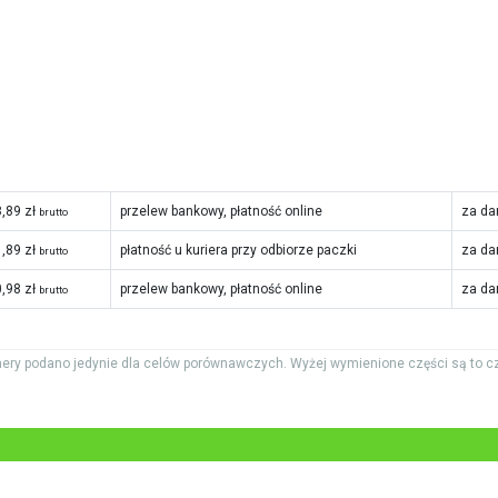
,89 zł
przelew bankowy, płatność online
za da
brutto
,89 zł
płatność u kuriera przy odbiorze paczki
za da
brutto
,98 zł
przelew bankowy, płatność online
za da
brutto
ery podano jedynie dla celów porównawczych. Wyżej wymienione części są to c