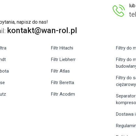
lu
te
ytania, napisz do nas!
kontakt@wan-rol.pl
il:
ltra
Filtr Hitachi
Filtry do 
endt
Filtr Liebherr
Filtry do
budowlan
ubota
Filtr Atlas
Filtry do
ase
Filtr Beretta
ciężarow
eutz
Filtr Acodim
Separator
kompreso
Dostawa i
Regulami