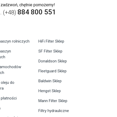
b zadzwoń, chętnie pomożemy!
884 800 551
l. (+48)
maszyn rolniczych
HiFi Filter Sklep
 maszyn
SF Filter Sklep
ych
Donaldson Sklep
 samochodów
Fleetguard Sklep
ych
Baldwin Sklep
 oleju do
ra
Hengst Sklep
 płatności
Mann Filter Sklep
n
Filtry hydrauliczne