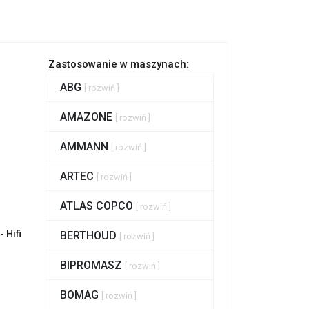
Zastosowanie w maszynach:
ABG
[ rozwiń ]
AMAZONE
[ rozwiń ]
AMMANN
[ rozwiń ]
ARTEC
[ rozwiń ]
ATLAS COPCO
[ rozwiń ]
 -
Hifi
BERTHOUD
[ rozwiń ]
BIPROMASZ
[ rozwiń ]
BOMAG
[ rozwiń ]