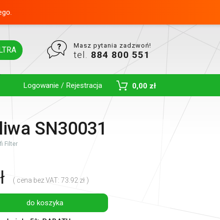
ego.
Masz pytania zadzwoń!
LTRA
tel.
884 800 551
Logowanie / Rejestracja
0,00 zł
Toggle Dropdown
paliwa SN30031
 Filter
ł
( cena bez VAT: 73.92 zł )
do koszyka