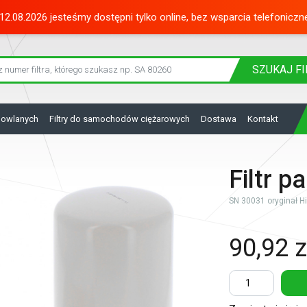
12.08.2026 jesteśmy dostępni tylko online, bez wsparcia telefoniczn
SZUKAJ
FI
dowlanych
Filtry do samochodów ciężarowych
Dostawa
Kontakt
Filtr 
SN 30031 oryginał Hifi
90,92 z