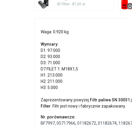
SF Filter - 87,00 zł
Waga: 0.920 kg
Wymiary:
D1: 97.000
D2: 93.000
D3: 71.000
D7 FILET 1: M18X1,5
H1: 213.000
H2: 211.000
H3: 5.000
Zaprezentowany powyżej
Filtr paliwa SN 30031
j
Filter
. Filtr jest nowy i fabrycznie zapakowany.
Nr. porównawcze:
BF7997
,
05717966
,
01182672
,
01182674
,
11826