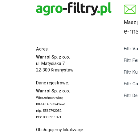
Masz p
e-ma
Filtr Va
Adres:
Wanrol Sp. z o.o.
Filtr F
ul. Matysiaka 7
22-300 Krasnystaw
Filtr K
Dane rejestrowe:
Filtr C
Wanrol Sp. z o.o.
Filtr D
Wierzchosławice,
88-140 Gniewkowo
nip: 5562792032
krs: 0000911371
Obsługujemy lokalizacje: