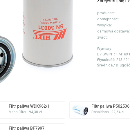
Zarejestruj się i
z
producent:
dostępność:
wysyłka:
darmowa dostawa:
zwrot:
Wymiary:
D7 GWINT: 1
M18X1
Wysokość
: 213 / 2
Średnica / Długoś
Filtr paliwa WDK962/1
Filtr paliwa P502536
Mann Filter - 94,38 zł
Donaldson - 92,64 zł
Filtr paliwa BF7997