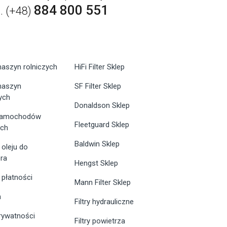
884 800 551
l. (+48)
maszyn rolniczych
HiFi Filter Sklep
 maszyn
SF Filter Sklep
ych
Donaldson Sklep
 samochodów
Fleetguard Sklep
ych
Baldwin Sklep
 oleju do
ra
Hengst Sklep
 płatności
Mann Filter Sklep
n
Filtry hydrauliczne
prywatności
Filtry powietrza