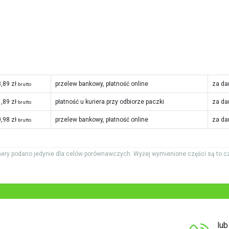
,89 zł
przelew bankowy, płatność online
za da
brutto
,89 zł
płatność u kuriera przy odbiorze paczki
za da
brutto
,98 zł
przelew bankowy, płatność online
za da
brutto
ery podano jedynie dla celów porównawczych. Wyżej wymienione części są to c
lu