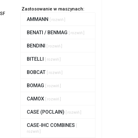
Zastosowanie w maszynach:
SF
AMMANN
[ rozwiń ]
BENATI / BENMAG
[ rozwiń ]
BENDINI
[ rozwiń ]
BITELLI
[ rozwiń ]
BOBCAT
[ rozwiń ]
BOMAG
[ rozwiń ]
CAMOX
[ rozwiń ]
CASE (POCLAIN)
[ rozwiń ]
CASE-IHC COMBINES
[
rozwiń ]