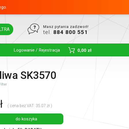
ego.
Masz pytania zadzwoń!
LTRA
tel.
884 800 551
Logowanie / Rejestracja
0,00 zł
Toggle Dropdown
aliwa SK3570
ilter
ł
( cena bez VAT: 35.07 zł )
do koszyka