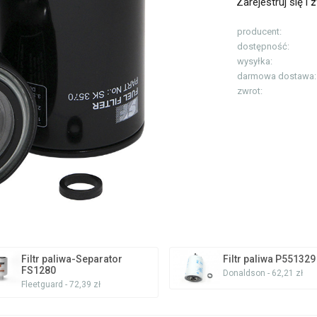
Zarejestruj się i
z
producent:
dostępność:
wysyłka:
darmowa dostawa:
zwrot:
Filtr paliwa-Separator
Filtr paliwa P551329
FS1280
Donaldson - 62,21 zł
Fleetguard - 72,39 zł