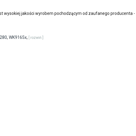
st wysokiej jakości wyrobem pochodzącym od zaufanego producenta -
280
,
WK9165x
,
[ rozwiń ]