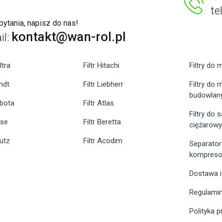
te
ytania, napisz do nas!
kontakt@wan-rol.pl
il:
ltra
Filtr Hitachi
Filtry do 
endt
Filtr Liebherr
Filtry do
budowlan
ubota
Filtr Atlas
Filtry do
ase
Filtr Beretta
ciężarow
eutz
Filtr Acodim
Separator
kompreso
Dostawa i
Regulami
Polityka 