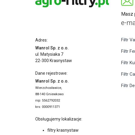
Masz p
e-ma
Filtr Va
Adres:
Wanrol Sp. z o.o.
Filtr F
ul. Matysiaka 7
22-300 Krasnystaw
Filtr K
Dane rejestrowe:
Filtr C
Wanrol Sp. z o.o.
Filtr D
Wierzchosławice,
88-140 Gniewkowo
nip: 5562792032
krs: 0000911371
Obsługujemy lokalizacje:
filtry krasnystaw