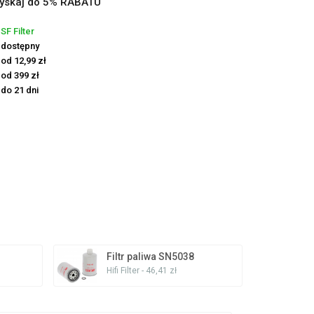
yskaj do 5% RABATU
SF Filter
dostępny
od 12,99 zł
od 399 zł
do 21 dni
Filtr paliwa SN5038
Hifi Filter - 46,41 zł