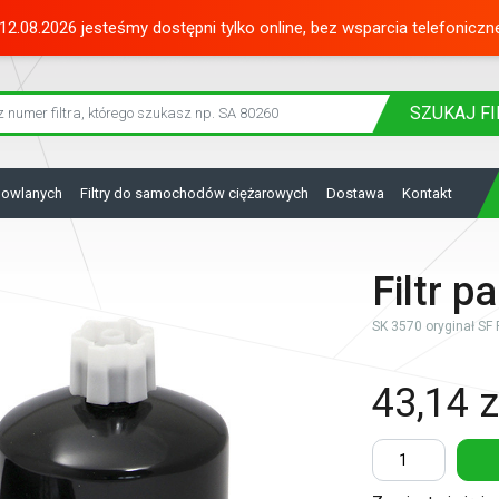
12.08.2026 jesteśmy dostępni tylko online, bez wsparcia telefoniczn
SZUKAJ
FI
dowlanych
Filtry do samochodów ciężarowych
Dostawa
Kontakt
Filtr p
SK 3570 oryginał SF F
43,14 z