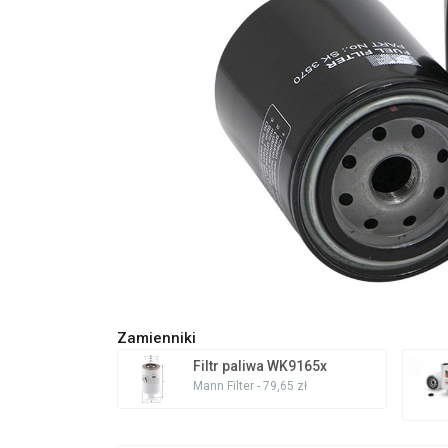
Zamienniki
Filtr paliwa WK9165x
Mann Filter - 79,65 zł