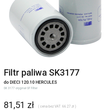
Filtr paliwa SK3177
do DIECI 120.10 HERCULES
SK 3177 oryginał SF Filter
81,51 zł
( cena bez VAT: 66.27 zł )