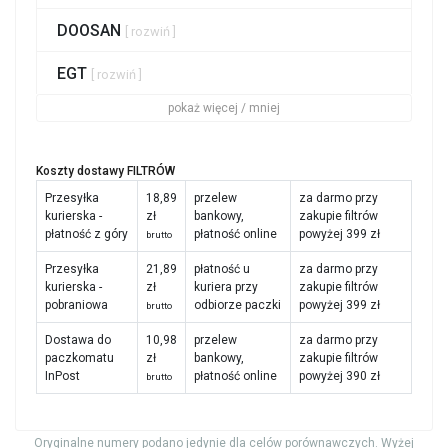
DOOSAN
[ rozwiń ]
EGT
[ rozwiń ]
pokaż więcej / mniej
Koszty dostawy FILTRÓW
Przesyłka
18,89
przelew
za darmo przy
kurierska -
zł
bankowy,
zakupie filtrów
płatność z góry
płatność online
powyżej 399 zł
brutto
Przesyłka
21,89
płatność u
za darmo przy
kurierska -
zł
kuriera przy
zakupie filtrów
pobraniowa
odbiorze paczki
powyżej 399 zł
brutto
Dostawa do
10,98
przelew
za darmo przy
paczkomatu
zł
bankowy,
zakupie filtrów
InPost
płatność online
powyżej 390 zł
brutto
Oryginalne numery podano jedynie dla celów porównawczych. Wyżej