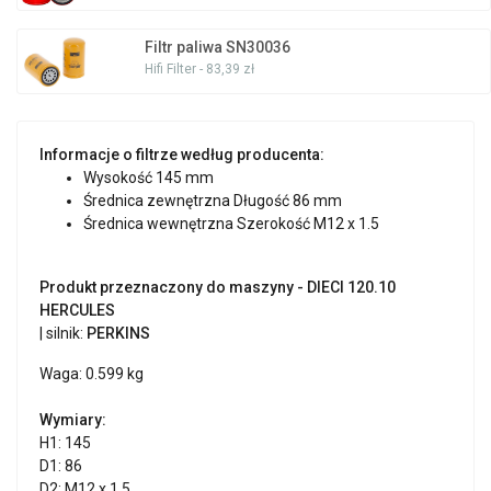
Filtr paliwa SN30036
Hifi Filter - 83,39 zł
Informacje o filtrze według producenta:
Wysokość 145 mm
Średnica zewnętrzna Długość 86 mm
Średnica wewnętrzna Szerokość M12 x 1.5
Produkt przeznaczony do maszyny - DIECI 120.10
HERCULES
| silnik:
PERKINS
Waga: 0.599 kg
Wymiary:
H1: 145
D1: 86
D2: M12 x 1.5