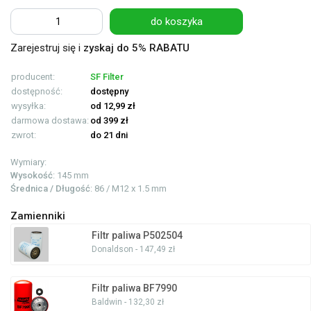
do koszyka
Zarejestruj się i
zyskaj do 5% RABATU
producent:
SF Filter
dostępność:
dostępny
wysyłka:
od 12,99 zł
darmowa dostawa:
od 399 zł
zwrot:
do 21 dni
Wymiary:
Wysokość
: 145 mm
Średnica / Długość
: 86 / M12 x 1.5 mm
Zamienniki
Filtr paliwa P502504
Donaldson - 147,49 zł
Filtr paliwa BF7990
Baldwin - 132,30 zł