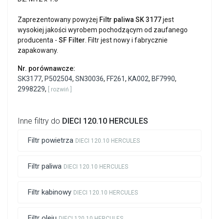
Zaprezentowany powyżej
Filtr paliwa SK 3177
jest
wysokiej jakości wyrobem pochodzącym od zaufanego
producenta -
SF Filter
. Filtr jest nowy i fabrycznie
zapakowany.
Nr. porównawcze:
SK3177
,
P502504
,
SN30036
,
FF261
,
KA002
,
BF7990
,
2998229
,
[ rozwiń ]
Inne filtry do
DIECI 120.10 HERCULES
Filtr powietrza
DIECI 120.10 HERCULES
Filtr paliwa
DIECI 120.10 HERCULES
Filtr kabinowy
DIECI 120.10 HERCULES
Filtr oleju
DIECI 120.10 HERCULES