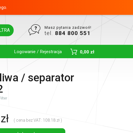
ego.
Masz pytania zadzwoń!
LTRA
tel.
884 800 551
Logowanie / Rejestracja
0,00 zł
Toggle Dropdown
aliwa / separator
2
ilter
zł
( cena bez VAT: 108.18 zł )