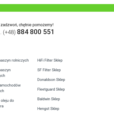
b zadzwoń, chętnie pomożemy!
884 800 551
l. (+48)
maszyn rolniczych
HiFi Filter Sklep
 maszyn
SF Filter Sklep
ych
Donaldson Sklep
 samochodów
Fleetguard Sklep
ych
Baldwin Sklep
 oleju do
ra
Hengst Sklep