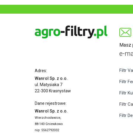
Masz p
e-ma
Filtr Va
Adres:
Wanrol Sp. z o.o.
Filtr F
ul. Matysiaka 7
22-300 Krasnystaw
Filtr K
Dane rejestrowe:
Filtr C
Wanrol Sp. z o.o.
Filtr D
Wierzchosławice,
88-140 Gniewkowo
nip: 5562792032