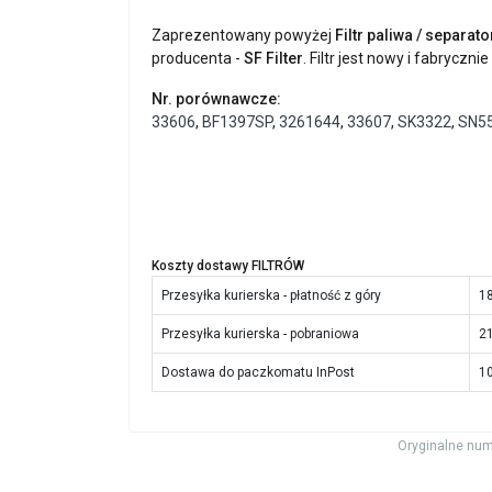
Zaprezentowany powyżej
Filtr paliwa / separat
producenta -
SF Filter
. Filtr jest nowy i fabryczn
Nr. porównawcze:
33606
,
BF1397SP
,
3261644
,
33607
,
SK3322
,
SN5
Koszty dostawy FILTRÓW
Przesyłka kurierska - płatność z góry
18
Przesyłka kurierska - pobraniowa
21
Dostawa do paczkomatu InPost
10
Oryginalne num