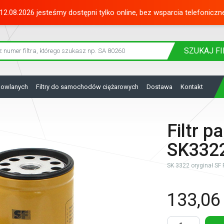
12.08.2026 jesteśmy dostępni tylko online, bez wsparcia telefoniczn
SZUKAJ
FI
dowlanych
Filtry do samochodów ciężarowych
Dostawa
Kontakt
Filtr p
SK332
SK 3322 oryginał SF F
133,06 