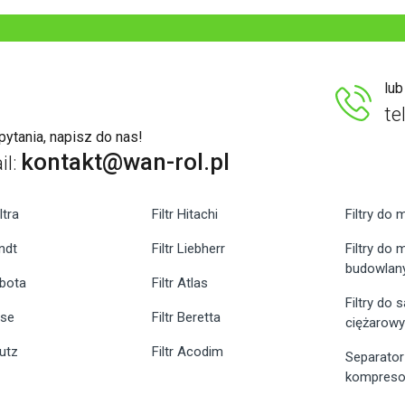
lu
te
ytania, napisz do nas!
kontakt@wan-rol.pl
il:
ltra
Filtr Hitachi
Filtry do 
endt
Filtr Liebherr
Filtry do
budowlan
ubota
Filtr Atlas
Filtry do
ase
Filtr Beretta
ciężarow
eutz
Filtr Acodim
Separator
kompreso