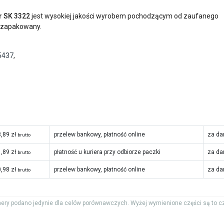
or SK 3322
jest wysokiej jakości wyrobem pochodzącym od zaufanego
ie zapakowany.
5437
,
,89 zł
przelew bankowy, płatność online
za da
brutto
,89 zł
płatność u kuriera przy odbiorze paczki
za da
brutto
,98 zł
przelew bankowy, płatność online
za da
brutto
ery podano jedynie dla celów porównawczych. Wyżej wymienione części są to c