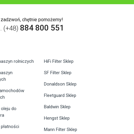
b zadzwoń, chętnie pomożemy!
884 800 551
l. (+48)
maszyn rolniczych
HiFi Filter Sklep
 maszyn
SF Filter Sklep
ych
Donaldson Sklep
 samochodów
Fleetguard Sklep
ych
Baldwin Sklep
 oleju do
ra
Hengst Sklep
 płatności
Mann Filter Sklep