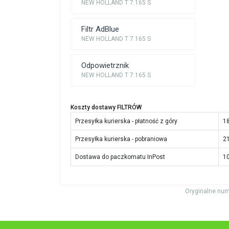
NEW HOLLAND T 7.165 S
Filtr AdBlue
NEW HOLLAND T 7.165 S
Odpowietrznik
NEW HOLLAND T 7.165 S
Koszty dostawy FILTRÓW
Przesyłka kurierska - płatność z góry
18
Przesyłka kurierska - pobraniowa
21
Dostawa do paczkomatu InPost
10
Oryginalne num