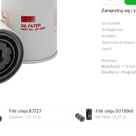
Zarejestruj się i
z
producent:
dostępność:
wysyłka:
darmowa dostawa:
zwrot:
Wymiary:
Wysokość
: 174 mm
Średnica / Długoś
Filtr oleju B7327
Filtr oleju SO10060
Baldwin - 131,12 zł
Hifi Filter - 91,01 zł