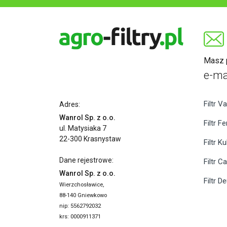
Masz p
e-ma
Filtr Va
Adres:
Wanrol Sp. z o.o.
Filtr F
ul. Matysiaka 7
22-300 Krasnystaw
Filtr K
Dane rejestrowe:
Filtr C
Wanrol Sp. z o.o.
Filtr D
Wierzchosławice,
88-140 Gniewkowo
nip: 5562792032
krs: 0000911371