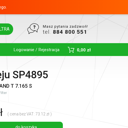
ego.
Masz pytania zadzwoń!
LTRA
tel.
884 800 551
Logowanie / Rejestracja
0,00 zł
Toggle Dropdown
leju SP4895
ND T 7.165 S
ilter
ł
( cena bez VAT: 73.12 zł )
do koszyka