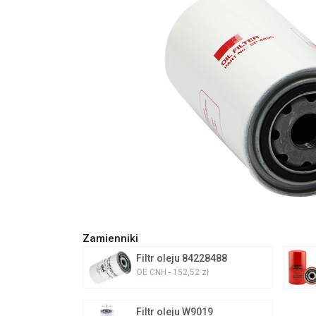
Zamienniki
Filtr oleju 84228488
OE CNH - 152,52 zł
Filtr oleju W9019