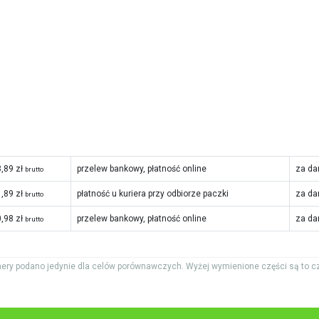
,89 zł
przelew bankowy, płatność online
za da
brutto
,89 zł
płatność u kuriera przy odbiorze paczki
za da
brutto
,98 zł
przelew bankowy, płatność online
za da
brutto
ery podano jedynie dla celów porównawczych. Wyżej wymienione części są to c