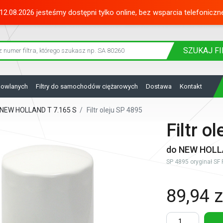
12.08.2026 jesteśmy dostępni tylko online, bez wsparcia telefoniczn
SZUKAJ
FI
dowlanych
Filtry do samochodów ciężarowych
Dostawa
Kontakt
do NEW HOLLAND T 7.165 S
/
Filtr oleju SP 4895
Filtr o
do NEW HOLLA
SP 4895 oryginał SF F
89,94 z