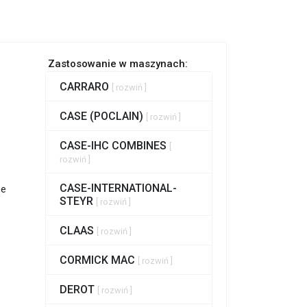
Zastosowanie w maszynach:
CARRARO
[ rozwiń ]
CASE (POCLAIN)
[ rozwiń ]
CASE-IHC COMBINES
[
rozwiń ]
CASE-INTERNATIONAL-
ie
STEYR
[ rozwiń ]
CLAAS
[ rozwiń ]
CORMICK MAC
[ rozwiń ]
DEROT
[ rozwiń ]