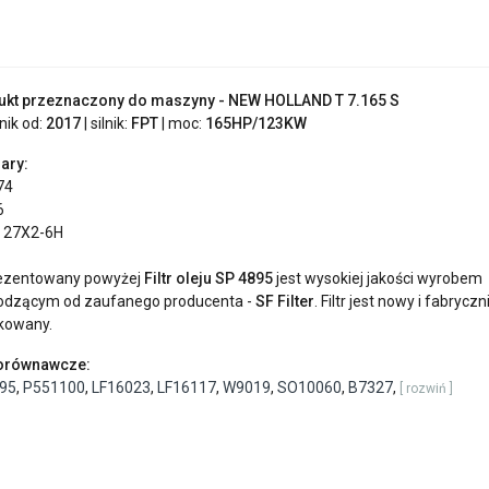
ukt przeznaczony do maszyny - NEW HOLLAND T 7.165 S
znik od:
2017
| silnik:
FPT
| moc:
165HP/123KW
ary:
74
6
M 27X2-6H
ezentowany powyżej
Filtr oleju SP 4895
jest wysokiej jakości wyrobem
odzącym od zaufanego producenta -
SF Filter
. Filtr jest nowy i fabryczn
kowany.
porównawcze:
95
,
P551100
,
LF16023
,
LF16117
,
W9019
,
SO10060
,
B7327
,
[ rozwiń ]