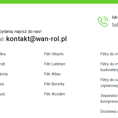
lu
te
ytania, napisz do nas!
kontakt@wan-rol.pl
il:
ltra
Filtr Hitachi
Filtry do 
endt
Filtr Liebherr
Filtry do
budowlan
ubota
Filtr Atlas
Filtry do
ase
Filtr Beretta
ciężarow
eutz
Filtr Acodim
Separator
kompreso
Dostawa i