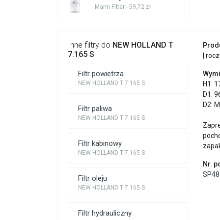
Mann Filter - 59,72 zł
Inne filtry do
NEW HOLLAND T
Prod
7.165 S
| roc
Filtr powietrza
Wymi
NEW HOLLAND T 7.165 S
H1: 1
D1: 9
D2: 
Filtr paliwa
NEW HOLLAND T 7.165 S
Zapr
poch
Filtr kabinowy
zapa
NEW HOLLAND T 7.165 S
Nr. 
SP48
Filtr oleju
NEW HOLLAND T 7.165 S
Filtr hydrauliczny