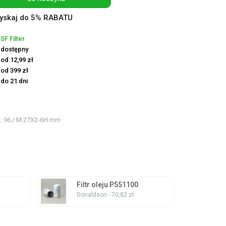
yskaj do 5% RABATU
SF Filter
dostępny
od 12,99 zł
od 399 zł
do 21 dni
ć
: 96 / M 27X2-6H mm
Filtr oleju P551100
Donaldson - 70,82 zł