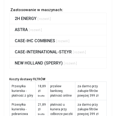
Zastosowanie w maszynach:
2H ENERGY
[ rozwiń ]
ASTRA
[ rozwiń ]
CASE-IHC COMBINES
[ rozwiń ]
CASE-INTERNATIONAL-STEYR
[ rozwiń ]
NEW HOLLAND (SPERRY)
[ rozwiń ]
Koszty dostawy FILTRÓW
Przesyłka
18,89
przelew
za darmo przy
kurierska -
zł
bankowy,
zakupie filtrów
płatność z góry
płatność online
powyżej 399 zł
brutto
Przesyłka
21,89
płatność u
za darmo przy
kurierska -
zł
kuriera przy
zakupie filtrów
pobraniowa
odbiorze paczki
powyżej 399 zł
brutto