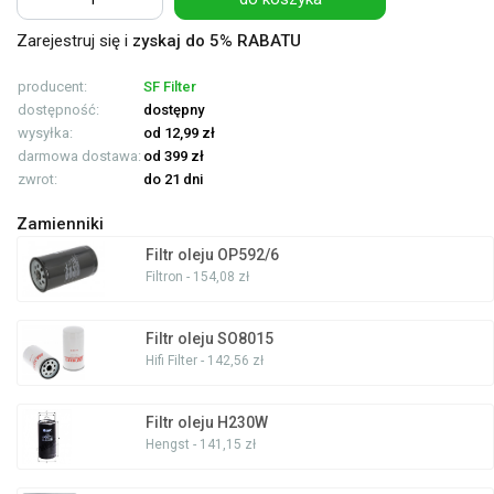
Zarejestruj się i
zyskaj do 5% RABATU
producent:
SF Filter
dostępność:
dostępny
wysyłka:
od 12,99 zł
darmowa dostawa:
od 399 zł
zwrot:
do 21 dni
Zamienniki
Filtr oleju OP592/6
Filtron - 154,08 zł
Filtr oleju SO8015
Hifi Filter - 142,56 zł
Filtr oleju H230W
Hengst - 141,15 zł