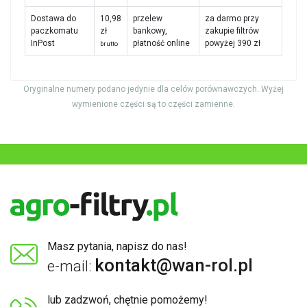
Dostawa do
10,98
przelew
za darmo przy
paczkomatu
zł
bankowy,
zakupie filtrów
InPost
płatność online
powyżej 390 zł
brutto
Oryginalne numery podano jedynie dla celów porównawczych. Wyżej
wymienione części są to części zamienne.
Masz pytania, napisz do nas!
kontakt@wan-rol.pl
e-mail:
lub zadzwoń, chętnie pomożemy!