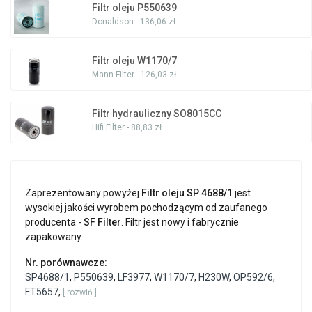
Filtr oleju P550639
Donaldson - 136,06 zł
Filtr oleju W1170/7
Mann Filter - 126,03 zł
Filtr hydrauliczny SO8015CC
Hifi Filter - 88,83 zł
Zaprezentowany powyżej
Filtr oleju SP 4688/1
jest
wysokiej jakości wyrobem pochodzącym od zaufanego
producenta -
SF Filter
. Filtr jest nowy i fabrycznie
zapakowany.
Nr. porównawcze:
SP4688/1
,
P550639
,
LF3977
,
W1170/7
,
H230W
,
OP592/6
,
FT5657
,
[ rozwiń ]