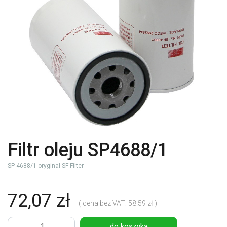
Filtr oleju SP4688/1
SP 4688/1 oryginał SF Filter
72,07 zł
( cena bez VAT: 58.59 zł )
do koszyka