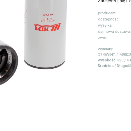
Zarejestruj się i
z
producent:
dostępność:
wysyłka:
darmowa dostawa:
zwrot:
Wymiary:
D7 GWINT: 1
M95X2
Wysokość
: 330 / 4
Średnica / Długoś