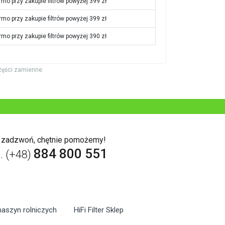
rmo przy zakupie filtrów powyżej 399 zł
rmo przy zakupie filtrów powyżej 399 zł
rmo przy zakupie filtrów powyżej 390 zł
zęści zamienne.
b zadzwoń, chętnie pomożemy!
884 800 551
l. (+48)
maszyn rolniczych
HiFi Filter Sklep