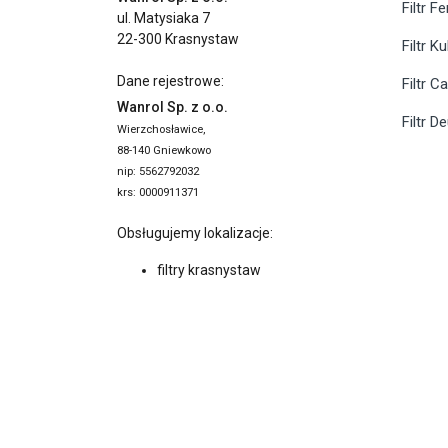
Filtr F
ul. Matysiaka 7
22-300 Krasnystaw
Filtr K
Dane rejestrowe:
Filtr C
Wanrol Sp. z o.o.
Filtr D
Wierzchosławice,
88-140 Gniewkowo
nip: 5562792032
krs: 0000911371
Obsługujemy lokalizacje:
filtry krasnystaw