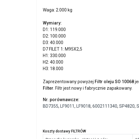
Waga: 2.000 kg
Wymiary:
D1: 119.000
D2: 100.000
D3: 40.000
D7 FILET 1: M95X2,5
H1: 330.000
H2: 40.000
H3: 18.000
Zaprezentowany powyżej
Filtr oleju SO 10068
je
Filter
. Filtr jest nowy i fabrycznie zapakowany.
Nr. porównawcze:
BD7355
,
LF9011
,
LF9018
,
6002111340
,
SP4820
,
Koszty dostawy FILTRÓW