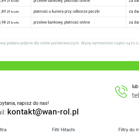
,89 zł
przelew bankowy, płatność online
za da
brutto
,89 zł
płatność u kuriera przy odbiorze paczki
za da
brutto
,98 zł
przelew bankowy, płatność online
za da
brutto
ery podano jedynie dla celów porównawczych. Wyżej wymienione części są to c
lu
te
ytania, napisz do nas!
kontakt@wan-rol.pl
il:
ltra
Filtr Hitachi
Filtry do 