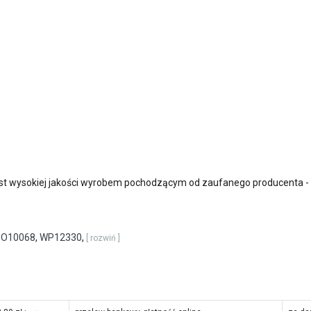
st wysokiej jakości wyrobem pochodzącym od zaufanego producenta -
SO10068
,
WP12330
,
[ rozwiń ]