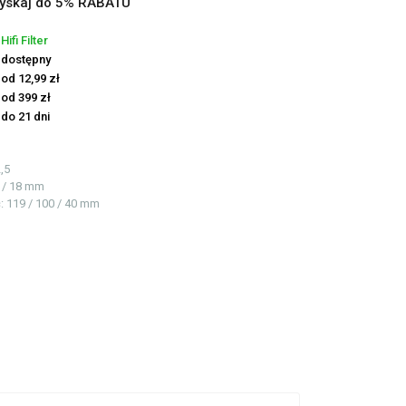
yskaj do 5% RABATU
Hifi Filter
dostępny
od 12,99 zł
od 399 zł
do 21 dni
,5
0 / 18 mm
ć
: 119 / 100 / 40 mm