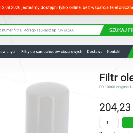
12.08.2026 jesteśmy dostępni tylko online, bez wsparcia telefoniczn
SZUKAJ
FI
dowlanych
Filtry do samochodów ciężarowych
Dostawa
Kontakt
Filtr o
SO 10068 oryginał Hif
204,23 