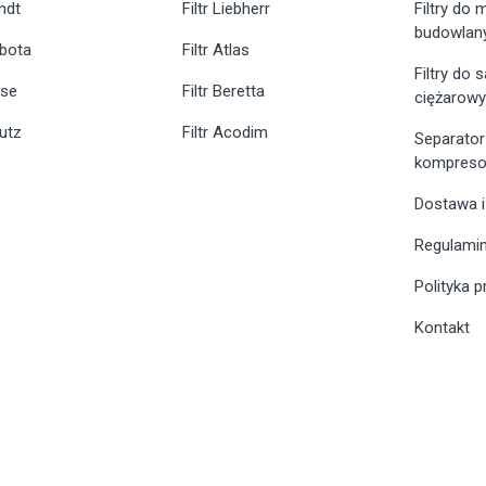
endt
Filtr Liebherr
Filtry do
budowlan
ubota
Filtr Atlas
Filtry do
ase
Filtr Beretta
ciężarow
eutz
Filtr Acodim
Separator
kompreso
Dostawa i
Regulami
Polityka 
Kontakt