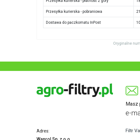
Przesyłka kurierska - płatność z góry
18
Przesyłka kurierska - pobraniowa
21
Dostawa do paczkomatu InPost
10
Oryginalne num
Masz p
e-ma
Filtr Va
Adres:
Wanrol Sp. z o.o.