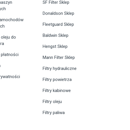
 maszyn
SF Filter Sklep
ych
Donaldson Sklep
 samochodów
Fleetguard Sklep
ych
Baldwin Sklep
 oleju do
ra
Hengst Sklep
 płatności
Mann Filter Sklep
n
Filtry hydrauliczne
prywatności
Filtry powietrza
Filtry kabinowe
Filtry oleju
Filtry paliwa