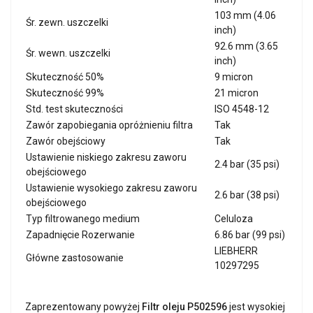
103 mm (4.06
Śr. zewn. uszczelki
inch)
92.6 mm (3.65
Śr. wewn. uszczelki
inch)
Skuteczność 50%
9 micron
Skuteczność 99%
21 micron
Std. test skuteczności
ISO 4548-12
Zawór zapobiegania opróżnieniu filtra
Tak
Zawór obejściowy
Tak
Ustawienie niskiego zakresu zaworu
2.4 bar (35 psi)
obejściowego
Ustawienie wysokiego zakresu zaworu
2.6 bar (38 psi)
obejściowego
Typ filtrowanego medium
Celuloza
Zapadnięcie Rozerwanie
6.86 bar (99 psi)
LIEBHERR
Główne zastosowanie
10297295
Zaprezentowany powyżej
Filtr oleju P502596
jest wysokiej