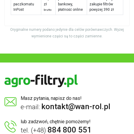
paczkomatu
zł
bankowy,
zakupie filtrów
InPost
płatność online
powyżej 390 zł
brutto
Oryginalne numery podano jedynie dla celów porównawczych. Wyżej
wymienione części są to części zamienne.
Masz pytania, napisz do nas!
kontakt@wan-rol.pl
e-mail:
lub zadzwoń, chętnie pomożemy!
884 800 551
tel. (+48)