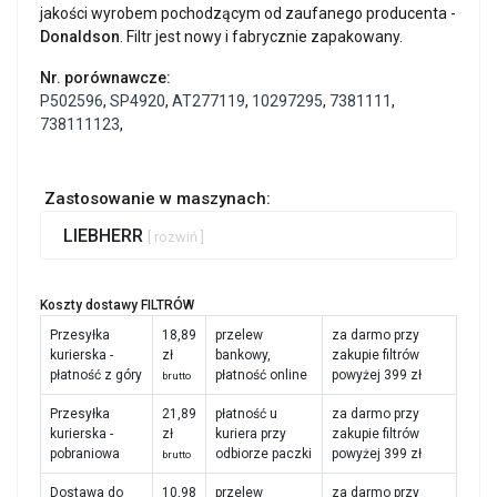
jakości wyrobem pochodzącym od zaufanego producenta -
Donaldson
. Filtr jest nowy i fabrycznie zapakowany.
Nr. porównawcze:
P502596
,
SP4920
,
AT277119
,
10297295
,
7381111
,
738111123
,
Zastosowanie w maszynach:
LIEBHERR
[ rozwiń ]
Koszty dostawy FILTRÓW
Przesyłka
18,89
przelew
za darmo przy
kurierska -
zł
bankowy,
zakupie filtrów
płatność z góry
płatność online
powyżej 399 zł
brutto
Przesyłka
21,89
płatność u
za darmo przy
kurierska -
zł
kuriera przy
zakupie filtrów
pobraniowa
odbiorze paczki
powyżej 399 zł
brutto
Dostawa do
10,98
przelew
za darmo przy