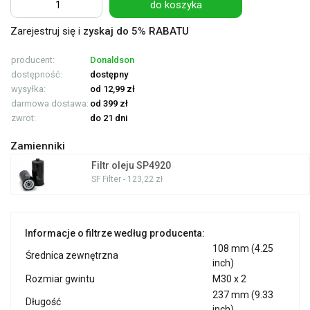
do koszyka
Zarejestruj się i
zyskaj do 5% RABATU
producent:
Donaldson
dostępność:
dostępny
wysyłka:
od 12,99 zł
darmowa dostawa:
od 399 zł
zwrot:
do 21 dni
Zamienniki
Filtr oleju SP4920
SF Filter - 123,22 zł
Informacje o filtrze według producenta:
108 mm (4.25
Średnica zewnętrzna
inch)
Rozmiar gwintu
M30 x 2
237 mm (9.33
Długość
inch)