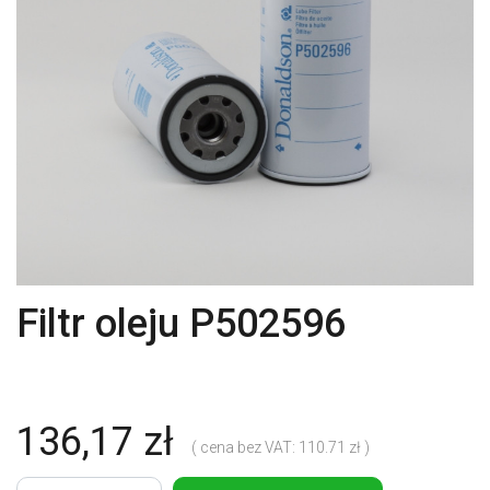
Filtr oleju P502596
136,17 zł
( cena bez VAT: 110.71 zł )