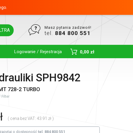
ego.
Masz pytania zadzwoń!
LTRA
tel.
884 800 551
Logowanie / Rejestracja
0,00 zł
Toggle Dropdown
ydrauliki SPH9842
MT 728-2 TURBO
Filter
ł
( cena bez VAT: 43.91 zł )
zapytaj o dostępność
tel. 884 800 551