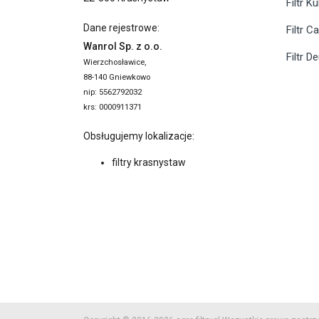
Filtr K
Dane rejestrowe:
Filtr C
Wanrol Sp. z o.o.
Filtr D
Wierzchosławice,
88-140 Gniewkowo
nip: 5562792032
krs: 0000911371
Obsługujemy lokalizacje:
filtry krasnystaw