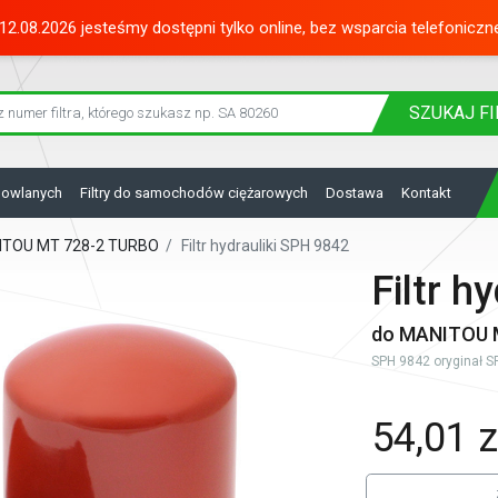
12.08.2026 jesteśmy dostępni tylko online, bez wsparcia telefoniczn
SZUKAJ
FI
dowlanych
Filtry do samochodów ciężarowych
Dostawa
Kontakt
ANITOU MT 728-2 TURBO
/
Filtr hydrauliki SPH 9842
Filtr h
do MANITOU 
SPH 9842 oryginał SF 
54,01 z