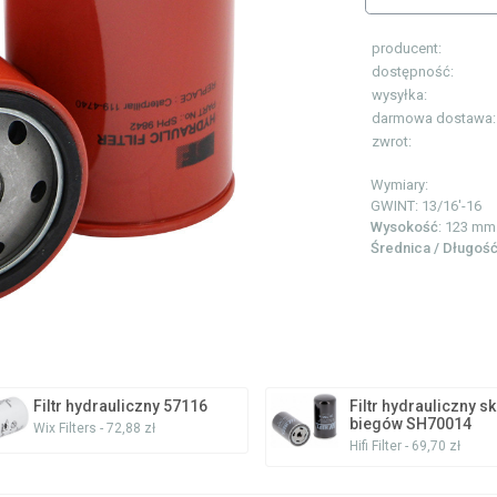
producent:
dostępność:
wysyłka:
darmowa dostawa:
zwrot:
Wymiary:
GWINT:
13/16'-16
Wysokość
: 123 mm
Średnica / Długoś
Filtr hydrauliczny 57116
Filtr hydrauliczny s
biegów SH70014
Wix Filters - 72,88 zł
Hifi Filter - 69,70 zł