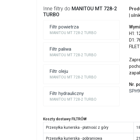
Inne filtry do
MANITOU MT 728-2
Prod
TURBO
| silni
Filtr powietrza
Wymi
MANITOU MT 728-2 TURBO
H1: 1
D1: 7
FILET
Filtr paliwa
MANITOU MT 728-2 TURBO
Zapr
poch
Filtr oleju
zapa
MANITOU MT 728-2 TURBO
Nr. 
SPH9
Filtr hydrauliczny
MANITOU MT 728-2 TURBO
Koszty dostawy FILTRÓW
Przesyłka kurierska - płatność z góry
18
Przesyłka kurierska - pobraniowa
21