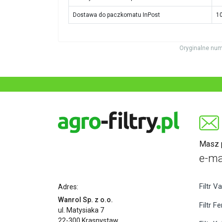
Dostawa do paczkomatu InPost
10
Oryginalne num
Masz p
e-ma
Filtr Va
Adres:
Wanrol Sp. z o.o.
Filtr F
ul. Matysiaka 7
22-300 Krasnystaw