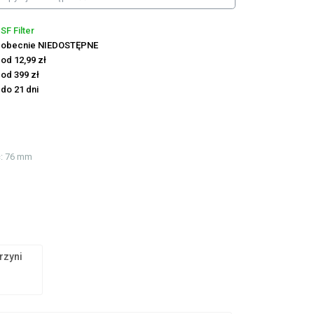
SF Filter
obecnie NIEDOSTĘPNE
od 12,99 zł
od 399 zł
do 21 dni
ć
: 76 mm
krzyni