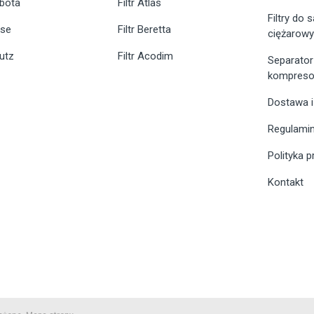
ubota
Filtr Atlas
Filtry do
ase
Filtr Beretta
ciężarow
eutz
Filtr Acodim
Separator
kompreso
Dostawa i
Regulami
Polityka 
Kontakt