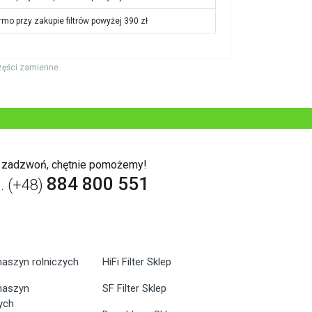
rmo przy zakupie filtrów powyżej 390 zł
zęści zamienne.
b zadzwoń, chętnie pomożemy!
884 800 551
l. (+48)
maszyn rolniczych
HiFi Filter Sklep
 maszyn
SF Filter Sklep
ych