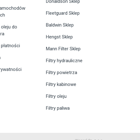
Donaldson Sklep
 samochodów
Fleetguard Sklep
ych
Baldwin Sklep
 oleju do
ra
Hengst Sklep
 płatności
Mann Filter Sklep
n
Filtry hydrauliczne
prywatności
Filtry powietrza
Filtry kabinowe
Filtry oleju
Filtry paliwa