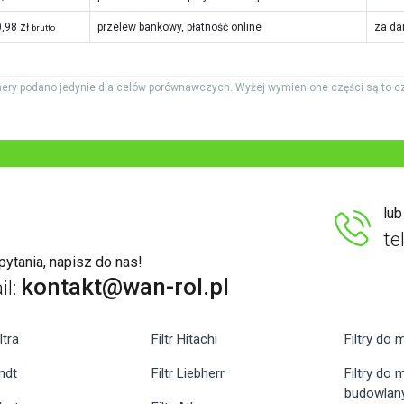
,98 zł
przelew bankowy, płatność online
za da
brutto
ery podano jedynie dla celów porównawczych. Wyżej wymienione części są to c
lu
te
ytania, napisz do nas!
kontakt@wan-rol.pl
il:
ltra
Filtr Hitachi
Filtry do 
endt
Filtr Liebherr
Filtry do
budowlan