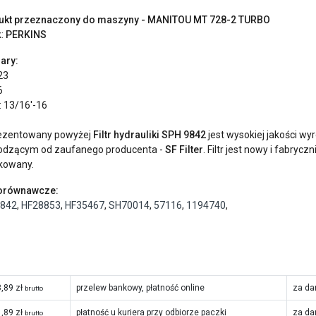
ukt przeznaczony do maszyny - MANITOU MT 728-2 TURBO
k:
PERKINS
ary:
23
6
: 13/16'-16
ezentowany powyżej
Filtr hydrauliki SPH 9842
jest wysokiej jakości w
odzącym od zaufanego producenta -
SF Filter
. Filtr jest nowy i fabryczn
kowany.
porównawcze:
842
,
HF28853
,
HF35467
,
SH70014
,
57116
,
1194740
,
,89 zł
przelew bankowy, płatność online
za da
brutto
,89 zł
płatność u kuriera przy odbiorze paczki
za da
brutto