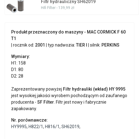
Filtr hydrauliczny SH62019
Hifi Filter - 139,99 zł
Produkt przeznaczony do maszyny - MAC CORMICK F 60
T1
| rocznik od:
2001
| typ nadwozia:
TIER I
| silnik:
PERKINS
Wymiary:
H1: 158
D1: 80
D2: 28
Zaprezentowany powyżej
Filtr hydrauliki (wkład) HY 9995
jest wysokiej jakości wyrobem pochodzącym od zaufanego
producenta -
SF Filter
. Filtr jest nowy i fabrycznie
zapakowany.
Nr. porównawcze:
HY9995
,
H822/1
,
H816/1
,
SH62019
,