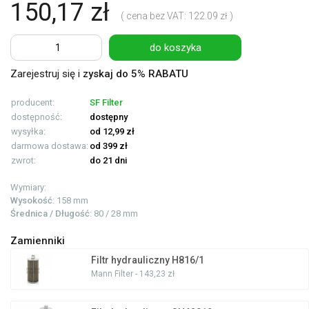
150,17 zł
( cena bez VAT: 122.09 zł )
do koszyka
Zarejestruj się i
zyskaj do 5% RABATU
producent:
SF Filter
dostępność:
dostępny
wysyłka:
od 12,99 zł
darmowa dostawa:
od 399 zł
zwrot:
do 21 dni
Wymiary:
Wysokość
: 158 mm
Średnica / Długość
: 80 / 28 mm
Zamienniki
Filtr hydrauliczny H816/1
Mann Filter - 143,23 zł