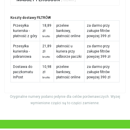
Koszty dostawy FILTRÓW
Przesyłka
18,89
przelew
za darmo przy
kurierska -
zł
bankowy,
zakupie filtrów
płatność z góry
płatność online
powyżej 399 zł
brutto
Przesyłka
21,89
płatność u
za darmo przy
kurierska -
zł
kuriera przy
zakupie filtrów
pobraniowa
odbiorze paczki
powyżej 399 zł
brutto
Dostawa do
10,98
przelew
za darmo przy
paczkomatu
zł
bankowy,
zakupie filtrów
InPost
płatność online
powyżej 390 zł
brutto
Oryginalne numery podano jedynie dla celów porównawczych. Wyżej
wymienione części są to części zamienne.