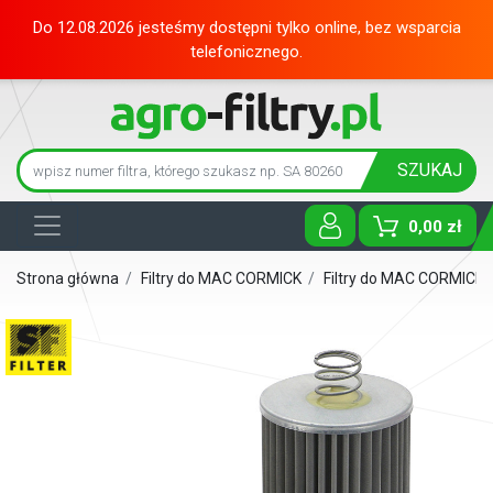
Do 12.08.2026 jesteśmy dostępni tylko online, bez wsparcia
telefonicznego.
SZUKAJ
0,00 zł
Toggle D
Strona główna
/
Filtry do MAC CORMICK
/
Filtry do MAC CORMICK 