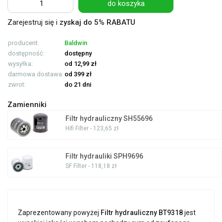
do koszyka
Zarejestruj się i
zyskaj do 5% RABATU
producent:
Baldwin
dostępność:
dostępny
wysyłka:
od 12,99 zł
darmowa dostawa:
od 399 zł
zwrot:
do 21 dni
Zamienniki
Filtr hydrauliczny SH55696
Hifi Filter - 123,65 zł
Filtr hydrauliki SPH9696
SF Filter - 118,18 zł
Zaprezentowany powyżej
Filtr hydrauliczny BT9318
jest