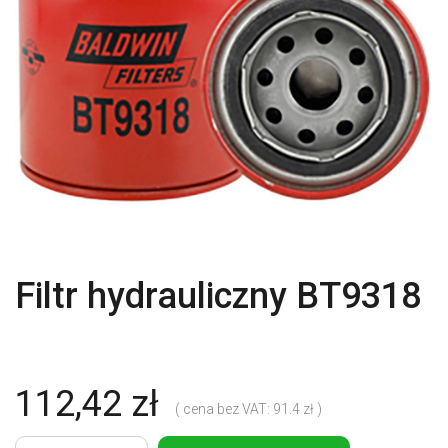
Filtr hydrauliczny BT9318
112,42 zł
( cena bez VAT: 91.4 zł )