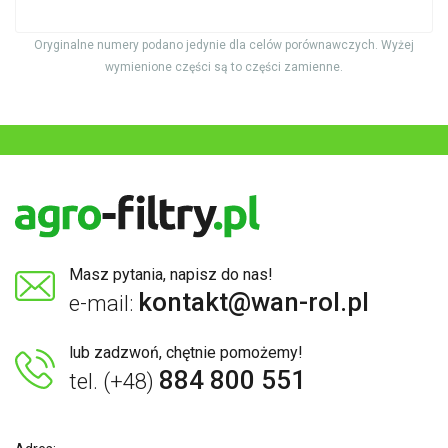
Oryginalne numery podano jedynie dla celów porównawczych. Wyżej
wymienione części są to części zamienne.
Masz pytania, napisz do nas!
kontakt@wan-rol.pl
e-mail:
lub zadzwoń, chętnie pomożemy!
884 800 551
tel. (+48)