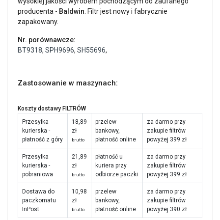
wysokiej jakości wyrobem pochodzącym od zaufanego
producenta -
Baldwin
. Filtr jest nowy i fabrycznie
zapakowany.
Nr. porównawcze:
BT9318
,
SPH9696
,
SH55696
,
Zastosowanie w maszynach:
Koszty dostawy FILTRÓW
Przesyłka
18,89
przelew
za darmo przy
kurierska -
zł
bankowy,
zakupie filtrów
płatność z góry
płatność online
powyżej 399 zł
brutto
Przesyłka
21,89
płatność u
za darmo przy
kurierska -
zł
kuriera przy
zakupie filtrów
pobraniowa
odbiorze paczki
powyżej 399 zł
brutto
Dostawa do
10,98
przelew
za darmo przy
paczkomatu
zł
bankowy,
zakupie filtrów
InPost
płatność online
powyżej 390 zł
brutto