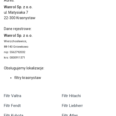
Adres:
Wanrol Sp. z o.o.
ul. Matysiaka 7
22-300 Krasnystaw
Dane rejestrowe:
Wanrol Sp. z o.o.
Wierzchosławice,
88-140 Gniewkowo
nip: 5562792032
krs: 0000911371
Obsługujemy lokalizacje:
filtry krasnystaw
Filtr Valtra
Filtr Hitachi
Filtr Fendt
Filtr Liebherr
Filtr Kubota
Filtr Atlas