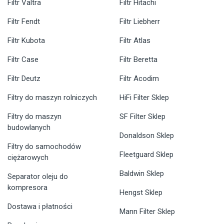
Filtr Valtra
Filtr Hitachi
Filtr Fendt
Filtr Liebherr
Filtr Kubota
Filtr Atlas
Filtr Case
Filtr Beretta
Filtr Deutz
Filtr Acodim
Filtry do maszyn rolniczych
HiFi Filter Sklep
Filtry do maszyn
SF Filter Sklep
budowlanych
Donaldson Sklep
Filtry do samochodów
Fleetguard Sklep
ciężarowych
Baldwin Sklep
Separator oleju do
kompresora
Hengst Sklep
Dostawa i płatności
Mann Filter Sklep