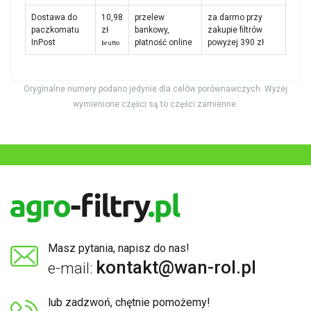
Dostawa do
10,98
przelew
za darmo przy
paczkomatu
zł
bankowy,
zakupie filtrów
InPost
płatność online
powyżej 390 zł
brutto
Oryginalne numery podano jedynie dla celów porównawczych. Wyżej
wymienione części są to części zamienne.
Masz pytania, napisz do nas!
kontakt@wan-rol.pl
e-mail:
lub zadzwoń, chętnie pomożemy!