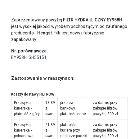
Zaprezentowany powyżej
FILTR HYDRAULICZNY EY958H
jest wysokiej jakości wyrobem pochodzącym od zaufanego
producenta -
Hengst
. Filtr jest nowy i fabrycznie
zapakowany.
Nr. porównawcze:
EY958H
,
SH55151
,
Zastosowanie w maszynach:
Koszty dostawy FILTRÓW
Przesyłka
18,89
przelew
za darmo przy
kurierska -
zł
bankowy,
zakupie filtrów
płatność z góry
płatność online
powyżej 399 zł
brutto
Przesyłka
21,89
płatność u
za darmo przy
kurierska -
zł
kuriera przy
zakupie filtrów
pobraniowa
odbiorze paczki
powyżej 399 zł
brutto