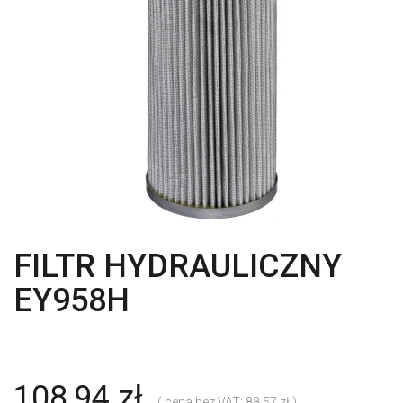
FILTR HYDRAULICZNY
EY958H
108,94 zł
( cena bez VAT: 88.57 zł )