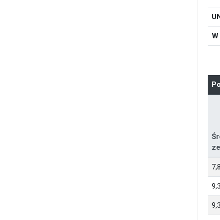
U
W
Po
Śr
ze
7,
9,
9,