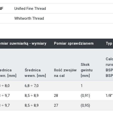
NF
Unified Fine Thread
Whitworth Thread
miar suwmiarką - wymiary
Pomiar sprawdzianem
Typ
Cal
Skok
rur
ednica
Średnica
Ilość zwojów
gwintu
BS
wn. [mm]
wewn. [mm]
na cal
[mm]
BS
8 ÷ 8,0
6,8 ÷ 7,0
1
3 ÷ 9,7
8,5 ÷ 8,9
28
(0,91)
1/8”
3 ÷ 9,7
8,5 ÷ 8,9
27
(0,95)