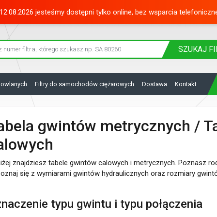
12.08.2026 jesteśmy dostępni tylko online, bez wsparcia telefoniczn
SZUKAJ
FI
dowlanych
Filtry do samochodów ciężarowych
Dostawa
Kontakt
abela gwintów metrycznych / T
alowych
iżej znajdziesz tabele gwintów calowych i metrycznych. Poznasz ro
oznaj się z wymiarami gwintów hydraulicznych oraz rozmiary gwi
naczenie typu gwintu i typu połączenia