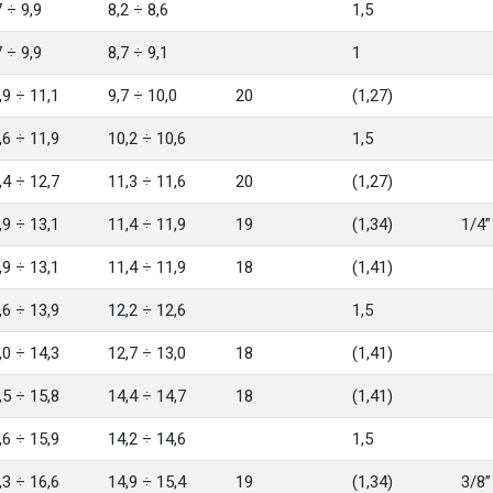
7 ÷ 9,9
8,2 ÷ 8,6
1,5
7 ÷ 9,9
8,7 ÷ 9,1
1
,9 ÷ 11,1
9,7 ÷ 10,0
20
(1,27)
,6 ÷ 11,9
10,2 ÷ 10,6
1,5
,4 ÷ 12,7
11,3 ÷ 11,6
20
(1,27)
,9 ÷ 13,1
11,4 ÷ 11,9
19
(1,34)
1/4”
,9 ÷ 13,1
11,4 ÷ 11,9
18
(1,41)
,6 ÷ 13,9
12,2 ÷ 12,6
1,5
,0 ÷ 14,3
12,7 ÷ 13,0
18
(1,41)
,5 ÷ 15,8
14,4 ÷ 14,7
18
(1,41)
,6 ÷ 15,9
14,2 ÷ 14,6
1,5
,3 ÷ 16,6
14,9 ÷ 15,4
19
(1,34)
3/8”