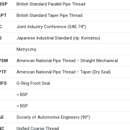
BSP
British Standard Parallel Pipe Thread
SPT
British Standard Taper Pipe Thread
C
Joint Industry Conference (SAE 74°)
S
Japanese Industrial Standard (np. Komatsu)
Metryczny
PSM
American National Pipe Thread – Straight Mechanical
PTF
American National Pipe Thread – Taper (Dry Seal)
RFS
O-Ring Front Seal
= BSP
= BSP
AE
Society of Automotive Engineers (90°)
NC
Unified Coarse Thread