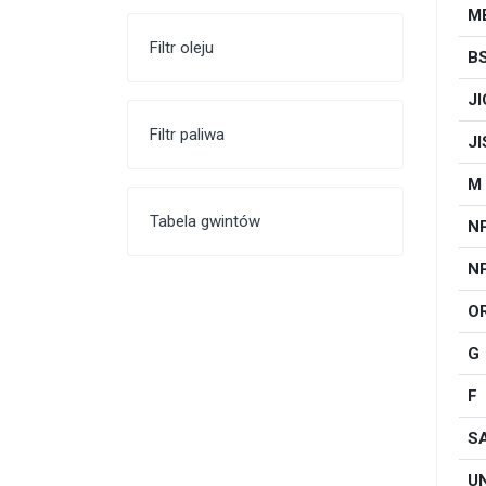
M
Filtr oleju
B
JI
Filtr paliwa
JI
M
Tabela gwintów
N
N
O
G
F
S
U