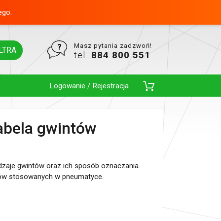
ego.
Masz pytania zadzwoń!
LTRA
tel.
884 800 551
Logowanie / Rejestracja
Toggle Dropdown
abela gwintów
dzaje gwintów oraz ich sposób oznaczania.
ntów stosowanych w pneumatyce.