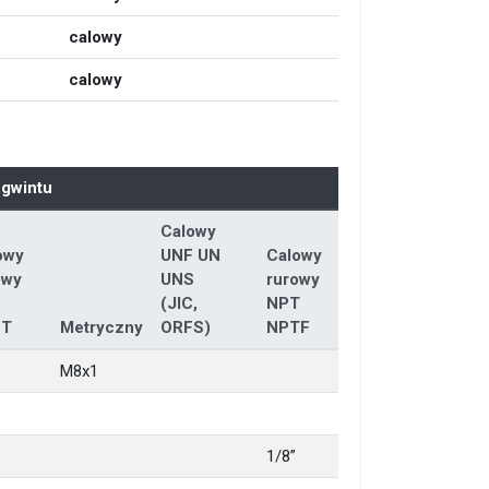
calowy
calowy
 gwintu
Calowy
owy
UNF UN
Calowy
owy
UNS
rurowy
P
(JIC,
NPT
PT
Metryczny
ORFS)
NPTF
M8x1
1/8”